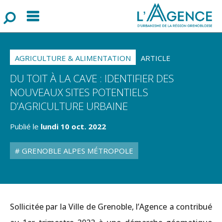
Menu
F
o
r
m
u
l
a
i
r
e
d
e
r
e
c
h
e
r
c
h
AGRICULTURE & ALIMENTATION
ARTICLE
DU TOIT À LA CAVE : IDENTIFIER DES
NOUVEAUX SITES POTENTIELS
D’AGRICULTURE URBAINE
Publié le
lundi 10 oct. 2022
GRENOBLE ALPES MÉTROPOLE
Sollicitée par la Ville de Grenoble, l’Agence a contribué