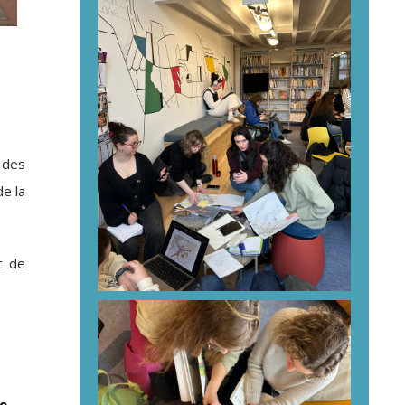
 des
de la
c de
ue