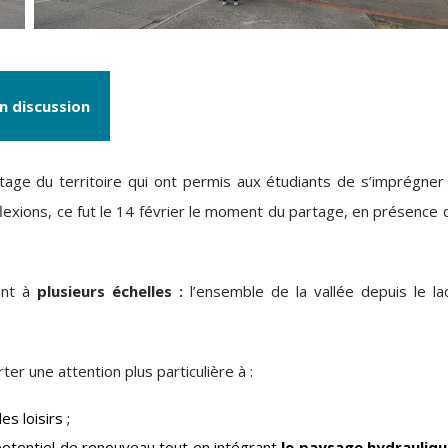
n discussion
ntage du territoire qui ont permis aux étudiants de s’imprégner
flexions, ce fut le 14 février le moment du partage, en présence 
ent à
plusieurs échelles :
l’ensemble de la vallée depuis le la
er une attention plus particulière à :
es loisirs ;
otentiel de renouveau tout en intégrant
le paysage hydrauliq