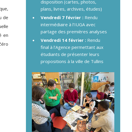
disposition (cartes, photos,
ique,
plans, livres, archives, études)
au de
Vendredi 7 février :
Rendu
intermédiaire à l’IUGA avec
uelle
partage des premières analyses
é en
Vendredi 14 février :
Rendu
Zéro
final à l’Agence permettant aux
étudiants de présenter leurs
propositions à la ville de Tullins