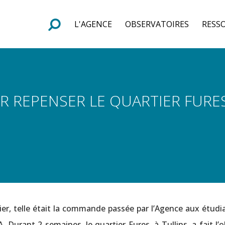
L'AGENCE
OBSERVATOIRES
RESS
e
F
o
r
m
u
l
a
i
r
e
d
e
r
e
c
h
e
r
c
h
R REPENSER LE QUARTIER FURES
tier, telle était la commande passée par l’Agence aux étudi
Durant 2 semaines, le quartier Fures, à Tullins, a fait l’o