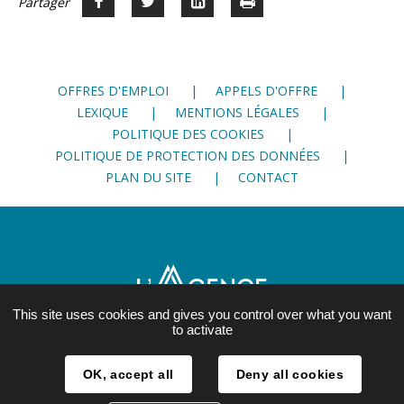
Partager
Partager
Voir
Imprimer
Partager




sur
sur
sur
Facebook
Twitter
LinkedIn
OFFRES D'EMPLOI
APPELS D'OFFRE
LEXIQUE
MENTIONS LÉGALES
POLITIQUE DES COOKIES
POLITIQUE DE PROTECTION DES DONNÉES
PLAN DU SITE
CONTACT
This site uses cookies and gives you control over what you want
to activate
21, rue Lesdiguières
OK, accept all
Deny all cookies
38 000 Grenoble