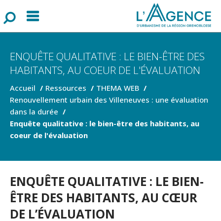
Menu
F
o
r
m
u
l
a
i
r
e
d
e
r
e
c
h
e
r
c
h
ENQUÊTE QUALITATIVE : LE BIEN-ÊTRE DES
HABITANTS, AU COEUR DE L'ÉVALUATION
Accueil
Ressources
THEMA WEB
Renouvellement urbain des Villeneuves : une évaluation
dans la durée
Enquête qualitative : le bien-être des habitants, au
coeur de l'évaluation
ENQUÊTE QUALITATIVE : LE BIEN-
ÊTRE DES HABITANTS, AU CŒUR
DE L’ÉVALUATION