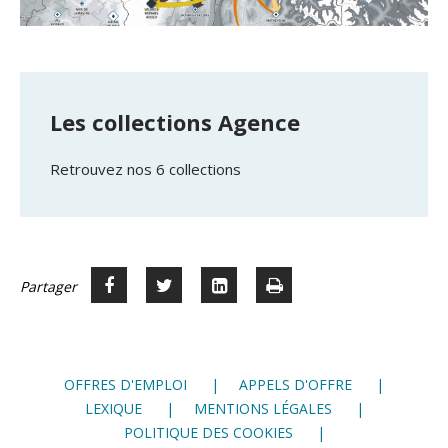
Les collections Agence
Retrouvez nos 6 collections
Partager
Partager
Voir
Imprimer
Partager




sur
sur
sur
Facebook
Twitter
LinkedIn
OFFRES D'EMPLOI
APPELS D'OFFRE
LEXIQUE
MENTIONS LÉGALES
POLITIQUE DES COOKIES