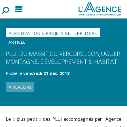
Menu
F
o
r
m
u
l
a
i
r
e
d
e
r
e
c
h
e
r
c
h
PLANIFICATION & PROJETS DE TERRITOIRE
ARTICLE
PLUI DU MASSIF DU VERCORS : CONJUGUER
MONTAGNE, DÉVELOPPEMENT & HABITAT
Publié le
vendredi 21 déc. 2018
VERCORS
Le « plus petit » des PLUi accompagnés par l’Agence