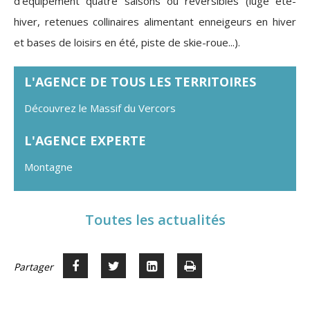
d'équipement quatre saisons ou réversibles (luge été-
hiver, retenues collinaires alimentant enneigeurs en hiver
et bases de loisirs en été, piste de skie-roue...).
L'AGENCE DE TOUS LES TERRITOIRES
Découvrez le Massif du Vercors
L'AGENCE EXPERTE
Montagne
Toutes les actualités
Partager
Partager
Voir
Imprimer
Partager




sur
sur
sur