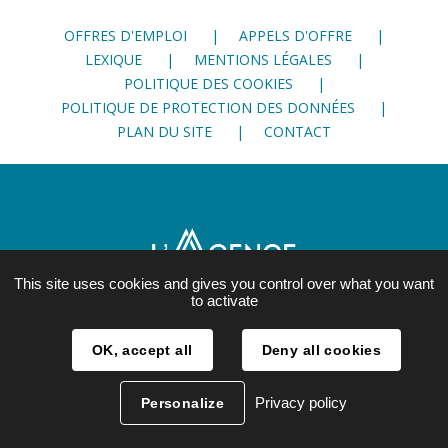
Facebook
Twitter
LinkedIn
OFFRES D'EMPLOI
APPELS D'OFFRE
LEXIQUE
MENTIONS LÉGALES
POLITIQUE DES COOKIES
POLITIQUE DE PROTECTION DES DONNÉES
PLAN DU SITE
CONTACT
This site uses cookies and gives you control over what you want
to activate
21, rue Lesdiguières
OK, accept all
Deny all cookies
38 000 Grenoble
04 76 28 86 00
Privacy policy
Personalize