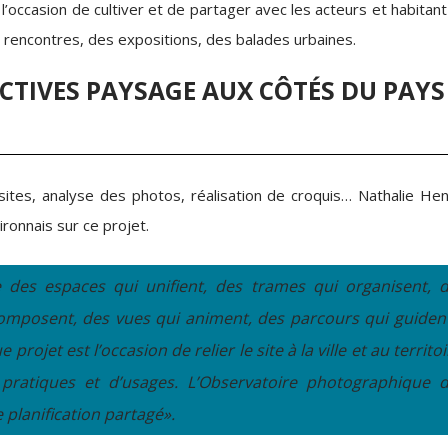
’occasion de cultiver et de partager avec les acteurs et habitan
s rencontres, des expositions, des balades urbaines.
ECTIVES PAYSAGE AUX CÔTÉS DU PAYS
sites, analyse des photos, réalisation de croquis… Nathalie Hen
ronnais sur ce projet.
e des espaces qui unifient, des trames qui organisent, 
composent, des vues qui animent, des parcours qui guiden
projet est l’occasion de relier le site à la ville et au territoi
e pratiques et d’usages. L’Observatoire photographique 
 planification partagé».