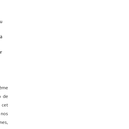
du
 à
ur
tème
b de
 cet
 nos
nes,