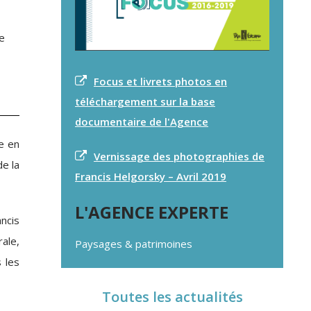
e
Focus et livrets photos en
téléchargement sur la base
documentaire de l'Agence
e en
Vernissage des photographies de
de la
Francis Helgorsky – Avril 2019
L'AGENCE EXPERTE
ncis
ale,
Paysages & patrimoines
 les
Toutes les actualités