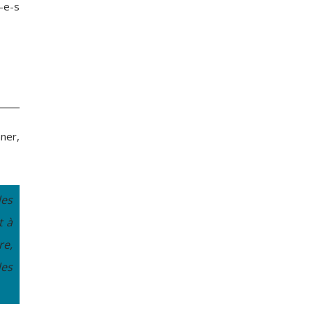
t-e-s
ner,
des
t à
re,
des