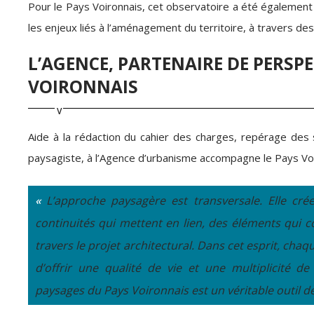
Pour le Pays Voironnais, cet observatoire a été également l
les enjeux liés à l’aménagement du territoire, à travers de
L’AGENCE, PARTENAIRE DE PERSP
VOIRONNAIS
Aide à la rédaction du cahier des charges, repérage des 
paysagiste, à l’Agence d’urbanisme accompagne le Pays Voi
«
L’approche paysagère est transversale. Elle cré
continuités qui mettent en lien, des éléments qui 
travers le projet architectural. Dans cet esprit, chaque 
d’offrir une qualité de vie et une multiplicité d
paysages du Pays Voironnais est un véritable outil de