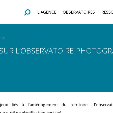
L'AGENCE
OBSERVATOIRES
RESS
e
F
o
r
m
u
l
a
i
r
e
d
e
r
e
c
h
e
r
c
h
CLE
S SUR L’OBSERVATOIRE PHOTOG
eux liés à l'aménagement du territoire... l'observat
n outil de planification partagé.