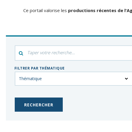
Ce portail valorise les
productions récentes de l'Ag
Filtrer
par
mot-
FILTRER PAR THÉMATIQUE
clés