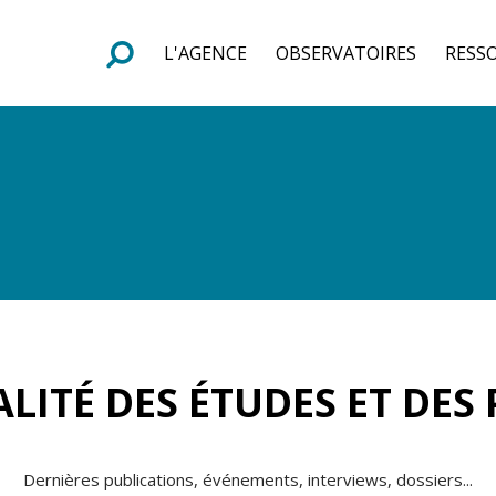
L'AGENCE
OBSERVATOIRES
RESS
e
F
o
r
m
u
l
a
i
r
e
d
e
r
e
c
h
e
r
c
h
LITÉ DES ÉTUDES ET DES
Dernières publications, événements, interviews, dossiers...