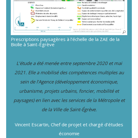
Prescriptions paysagères à l’échelle de la ZAE de la
Biolle à Saint-Égrève
L’étude a été menée entre septembre 2020 et mai
2021. Elle a mobilisé des compétences multiples au
sein de l’Agence (développement économique,
urbanisme, projets urbains, foncier, mobilité et
paysages) en lien avec les services de la Métropole et
de la Ville de Saint-Égrève.
Vincent Escartin, Chef de projet et chargé d'études
économie