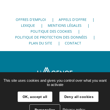
sur
sur
sur
Facebook
Twitter
LinkedIn
OFFRES D'EMPLOI
APPELS D'OFFRE
LEXIQUE
MENTIONS LÉGALES
POLITIQUE DES COOKIES
POLITIQUE DE PROTECTION DES DONNÉES
PLAN DU SITE
CONTACT
This site uses cookies and gives you control over what you want
to activate
21, rue Lesdiguières
OK, accept all
Deny all cookies
38 000 Grenoble
04 76 28 86 00
Privacy policy
Personalize