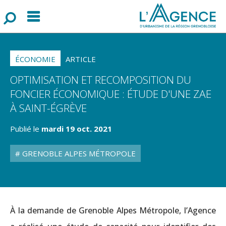
Menu
F
o
r
m
u
l
a
i
r
e
d
e
r
e
c
h
e
r
c
h
ÉCONOMIE
ARTICLE
OPTIMISATION ET RECOMPOSITION DU
FONCIER ÉCONOMIQUE : ÉTUDE D'UNE ZAE
À SAINT-ÉGRÈVE
Publié le
mardi 19 oct. 2021
GRENOBLE ALPES MÉTROPOLE
À la demande de Grenoble Alpes Métropole, l’Agence