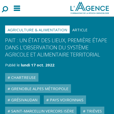
Menu
F
o
r
m
u
l
a
i
r
e
d
e
r
e
c
h
e
r
c
h
AGRICULTURE & ALIMENTATION
ARTICLE
PAIT : UN ÉTAT DES LIEUX, PREMIÈRE ÉTAPE
DANS L’OBSERVATION DU SYSTÈME
AGRICOLE ET ALIMENTAIRE TERRITORIAL
Publié le
lundi 17 oct. 2022
CHARTREUSE
GRENOBLE ALPES MÉTROPOLE
GRÉSIVAUDAN
PAYS VOIRONNAIS
SAINT-MARCELLIN VERCORS ISÈRE
TRIÈVES