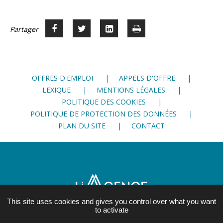
Partager
Partager
Voir
Imprimer
Partager




sur
sur
sur
Facebook
Twitter
LinkedIn
OFFRES D'EMPLOI
APPELS D'OFFRE
LEXIQUE
MENTIONS LÉGALES
POLITIQUE DES COOKIES
POLITIQUE DE PROTECTION DES DONNÉES
PLAN DU SITE
CONTACT
This site uses cookies and gives you control over what you want
to activate