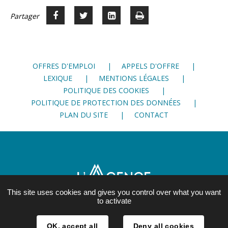
Partager
Partager
Voir
Imprimer
Partager




sur
sur
sur
Facebook
Twitter
LinkedIn
OFFRES D'EMPLOI
APPELS D'OFFRE
LEXIQUE
MENTIONS LÉGALES
POLITIQUE DES COOKIES
POLITIQUE DE PROTECTION DES DONNÉES
PLAN DU SITE
CONTACT
This site uses cookies and gives you control over what you want
to activate
21, rue Lesdiguières
OK, accept all
Deny all cookies