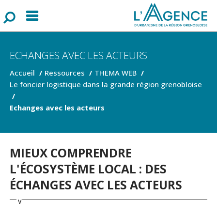
Menu
F
o
r
m
u
l
a
i
r
e
d
e
r
e
c
h
e
r
c
h
ECHANGES AVEC LES ACTEURS
Accueil
Ressources
THEMA WEB
Le foncier logistique dans la grande région grenobloise
Echanges avec les acteurs
MIEUX COMPRENDRE
L'ÉCOSYSTÈME LOCAL : DES
ÉCHANGES AVEC LES ACTEURS