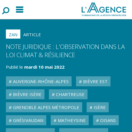
Menu
F
o
r
m
u
l
a
i
r
e
d
e
r
e
c
h
e
r
c
h
ZAN
ARTICLE
NOTE JURIDIQUE : L'OBSERVATION DANS LA
LOI CLIMAT & RÉSILIENCE
Publié le
mardi 10 mai 2022
AUVERGNE-RHÔNE-ALPES
BIÈVRE EST
BIÈVRE ISÈRE
CHARTREUSE
GRENOBLE ALPES MÉTROPOLE
ISÈRE
GRÉSIVAUDAN
MATHEYSINE
OISANS