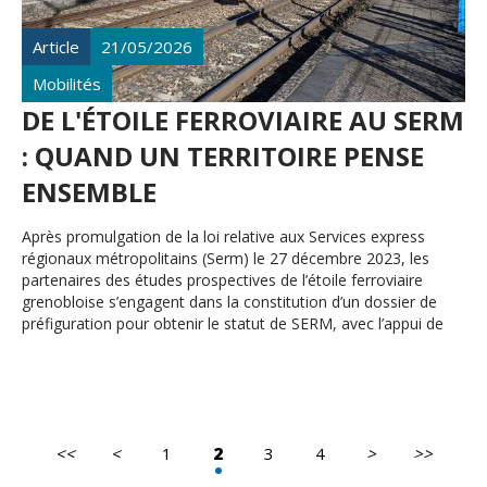
Article
21/05/2026
Mobilités
DE L'ÉTOILE FERROVIAIRE AU SERM
: QUAND UN TERRITOIRE PENSE
ENSEMBLE
Après promulgation de la loi relative aux Services express
régionaux métropolitains (Serm) le 27 décembre 2023, les
partenaires des études prospectives de l’étoile ferroviaire
grenobloise s’engagent dans la constitution d’un dossier de
préfiguration pour obtenir le statut de SERM, avec l’appui de
l’Agence, la Société des grands projets (SGP), SNCF Réseau et
SNCF Gares et Connexions.
<<
<
1
2
3
4
>
>>
Première
Page
Page
Dernière