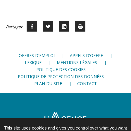
page
précédente
suivante
page
Partager
Partager
Voir
Imprimer
Partager




sur
sur
sur
Facebook
Twitter
LinkedIn
OFFRES D'EMPLOI
APPELS D'OFFRE
LEXIQUE
MENTIONS LÉGALES
POLITIQUE DES COOKIES
POLITIQUE DE PROTECTION DES DONNÉES
PLAN DU SITE
CONTACT
This site uses cookies and gives you control over what you want