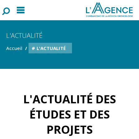
Menu
F
o
r
m
u
l
a
i
r
e
d
e
r
e
c
h
e
r
c
h
L'ACTUALITÉ
Accueil
L'ACTUALITÉ
L'ACTUALITÉ DES
ÉTUDES ET DES
PROJETS