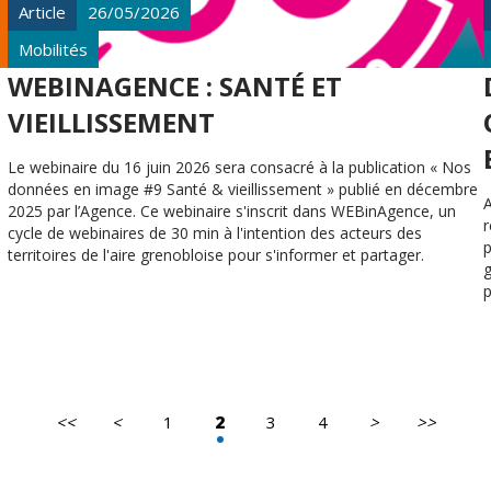
Article
26/05/2026
Mobilités
WEBINAGENCE : SANTÉ ET
VIEILLISSEMENT
Le webinaire du 16 juin 2026 sera consacré à la publication « Nos
données en image #9 Santé & vieillissement » publié en décembre
A
2025 par l’Agence. Ce webinaire s'inscrit dans WEBinAgence, un
cycle de webinaires de 30 min à l'intention des acteurs des
p
territoires de l'aire grenobloise pour s'informer et partager.
g
p
l
<<
<
1
2
3
4
>
>>
Première
Page
Page
Dernière
page
précédente
suivante
page