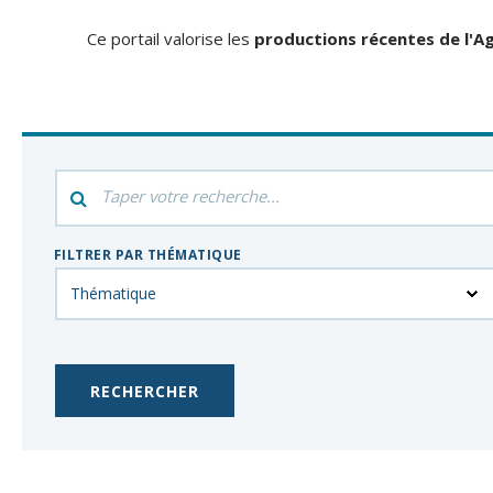
Ce portail valorise les
productions récentes de l'Ag
Filtrer
par
mot-
FILTRER PAR THÉMATIQUE
clés