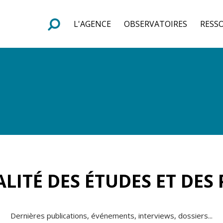
L'AGENCE
OBSERVATOIRES
RESS
e
F
o
r
m
u
l
a
i
r
e
d
e
r
e
c
h
e
r
c
h
LITÉ DES ÉTUDES ET DES
Dernières publications, événements, interviews, dossiers...