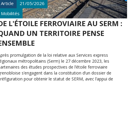
Article
21/05/2026
Mobilités
DE L'ÉTOILE FERROVIAIRE AU SERM :
QUAND UN TERRITOIRE PENSE
ENSEMBLE
près promulgation de la loi relative aux Services express
régionaux métropolitains (Serm) le 27 décembre 2023, les
artenaires des études prospectives de l’étoile ferroviaire
renobloise s’engagent dans la constitution d’un dossier de
réfiguration pour obtenir le statut de SERM, avec l’appui de
’Agence, la Société des grands projets (SGP), SNCF Réseau et
SNCF Gares et Connexions.